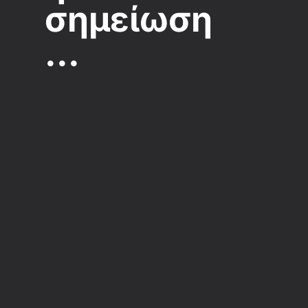
σημείωση
...
Ας
δημιουργήσουμε
κάτι με νόημα
Είστε έτοιμοι να μεταμορφώσουμε
τη μάρκα σας;