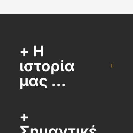
+ Η
ιστορία
μας ...
+
Σημαντικέ