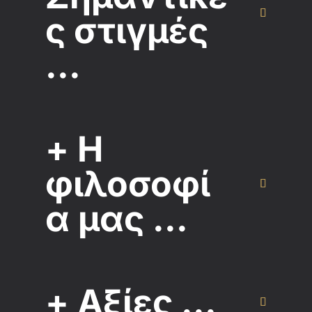
ς στιγμές
...
+ Η
φιλοσοφί
α μας ...
+ Αξίες ...