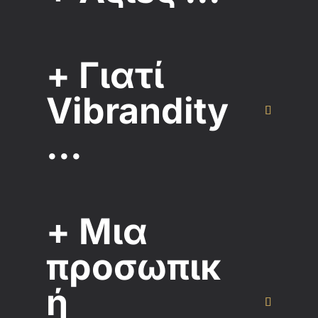
+ Γιατί
Vibrandity
...
+ Μια
προσωπικ
ή