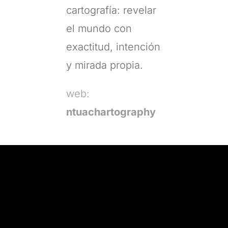
cartografía: revelar
el mundo con
exactitud, intención
y mirada propia.
web:
ntuachartography